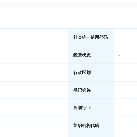
社会统一信用代码
-
经营状态
-
行政区划
-
登记机关
-
所属行业
-
组织机构代码
-