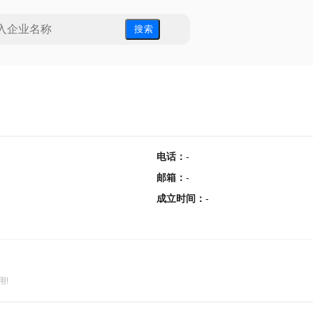
搜 索
电话
：
-
邮箱
：
-
成立时间
：
-
用!