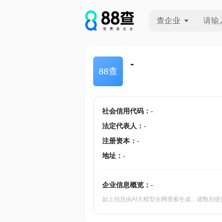
查企业
查企业
-
88查
查招投标
查产地
社会信用代码
：
-
法定代表人
：
-
注册资本
：
-
地址
：
-
企业信息概览：
-
如上信息由AI大模型全网搜索生成，请甄别使