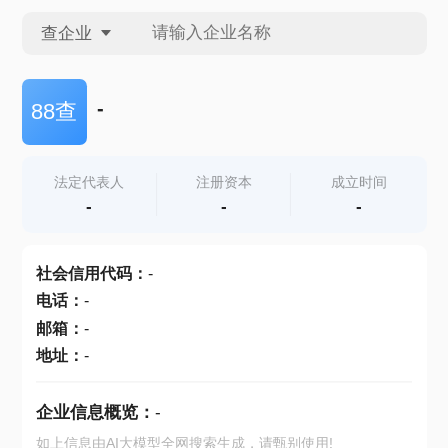
查企业
查企业
-
88查
查招投标
法定代表人
注册资本
成立时间
-
-
-
查产地
社会信用代码
：
-
电话
：
-
邮箱
：
-
地址
：
-
企业信息概览：
-
如上信息由AI大模型全网搜索生成，请甄别使用!