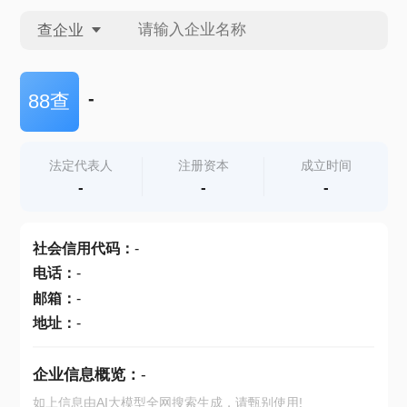
查企业
查企业
-
88查
查招投标
法定代表人
注册资本
成立时间
-
-
-
查产地
社会信用代码
：
-
电话
：
-
邮箱
：
-
地址
：
-
企业信息概览：
-
如上信息由AI大模型全网搜索生成，请甄别使用!