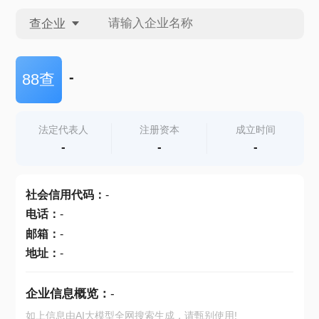
查企业
查企业
-
88查
查招投标
法定代表人
注册资本
成立时间
-
-
-
查产地
社会信用代码
：
-
电话
：
-
邮箱
：
-
地址
：
-
企业信息概览：
-
如上信息由AI大模型全网搜索生成，请甄别使用!