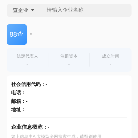
查企业
查企业
-
88查
查招投标
法定代表人
注册资本
成立时间
-
-
-
查产地
社会信用代码
：
-
电话
：
-
邮箱
：
-
地址
：
-
企业信息概览：
-
如上信息由AI大模型全网搜索生成，请甄别使用!