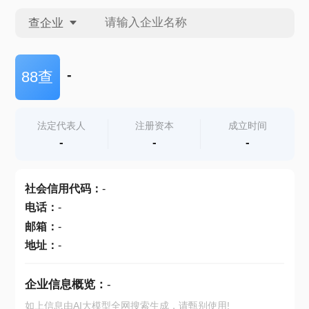
查企业
查企业
-
88查
查招投标
法定代表人
注册资本
成立时间
-
-
-
查产地
社会信用代码
：
-
电话
：
-
邮箱
：
-
地址
：
-
企业信息概览：
-
如上信息由AI大模型全网搜索生成，请甄别使用!