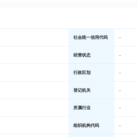
社会统一信用代码
-
经营状态
-
行政区划
-
登记机关
-
所属行业
-
组织机构代码
-