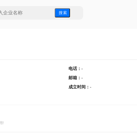
搜 索
电话
：
-
邮箱
：
-
成立时间
：
-
用!