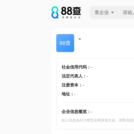
查企业
查企业
-
88查
查招投标
查产地
社会信用代码
：
-
法定代表人
：
-
注册资本
：
-
地址
：
-
企业信息概览：
-
如上信息由AI大模型全网搜索生成，请甄别使