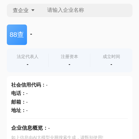
查企业
查企业
-
88查
查招投标
法定代表人
注册资本
成立时间
-
-
-
查产地
社会信用代码
：
-
电话
：
-
邮箱
：
-
地址
：
-
企业信息概览：
-
如上信息由AI大模型全网搜索生成，请甄别使用!