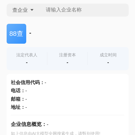
查企业
查企业
-
88查
查招投标
法定代表人
注册资本
成立时间
-
-
-
查产地
社会信用代码
：
-
电话
：
-
邮箱
：
-
地址
：
-
企业信息概览：
-
如上信息由AI大模型全网搜索生成，请甄别使用!