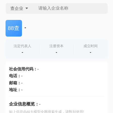
查企业
查企业
-
88查
查招投标
法定代表人
注册资本
成立时间
-
-
-
查产地
社会信用代码
：
-
电话
：
-
邮箱
：
-
地址
：
-
企业信息概览：
-
如上信息由AI大模型全网搜索生成，请甄别使用!