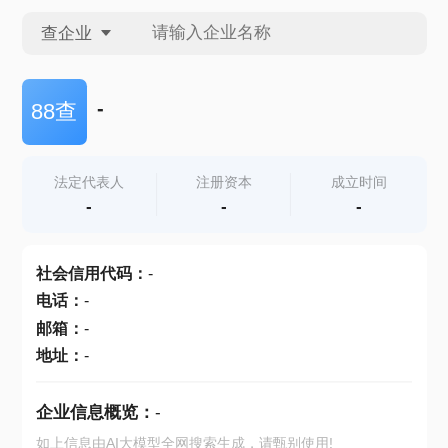
查企业
查企业
-
88查
查招投标
法定代表人
注册资本
成立时间
-
-
-
查产地
社会信用代码
：
-
电话
：
-
邮箱
：
-
地址
：
-
企业信息概览：
-
如上信息由AI大模型全网搜索生成，请甄别使用!