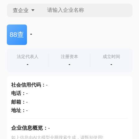
查企业
查企业
-
88查
查招投标
法定代表人
注册资本
成立时间
-
-
-
查产地
社会信用代码
：
-
电话
：
-
邮箱
：
-
地址
：
-
企业信息概览：
-
如上信息由AI大模型全网搜索生成，请甄别使用!