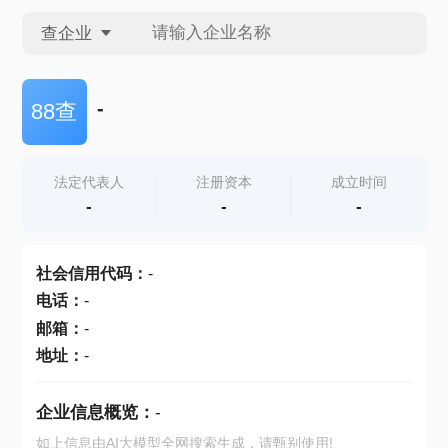
查企业
查企业
-
88查
查招投标
法定代表人
注册资本
成立时间
-
-
-
查产地
社会信用代码
：
-
电话
：
-
邮箱
：
-
地址
：
-
企业信息概览：
-
如上信息由AI大模型全网搜索生成，请甄别使用!