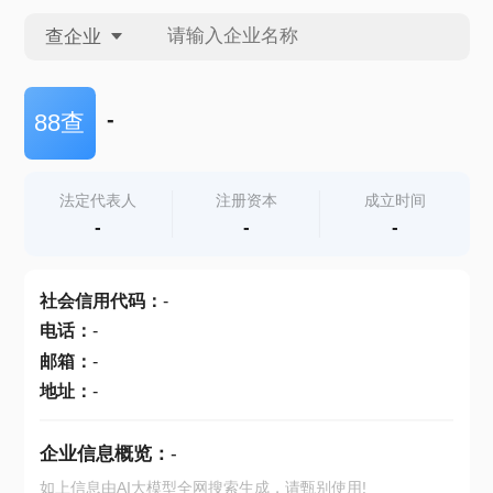
查企业
查企业
-
88查
查招投标
法定代表人
注册资本
成立时间
-
-
-
查产地
社会信用代码
：
-
电话
：
-
邮箱
：
-
地址
：
-
企业信息概览：
-
如上信息由AI大模型全网搜索生成，请甄别使用!