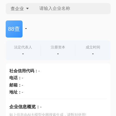
查企业
查企业
-
88查
查招投标
法定代表人
注册资本
成立时间
-
-
-
查产地
社会信用代码
：
-
电话
：
-
邮箱
：
-
地址
：
-
企业信息概览：
-
如上信息由AI大模型全网搜索生成，请甄别使用!