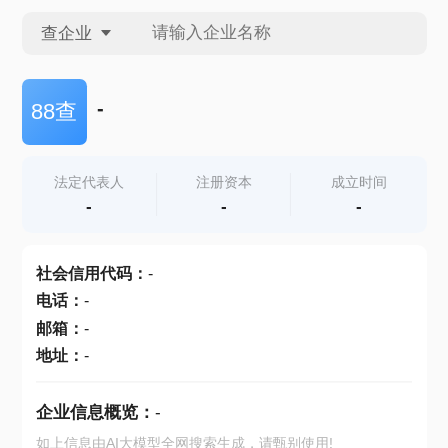
查企业
查企业
-
88查
查招投标
法定代表人
注册资本
成立时间
-
-
-
查产地
社会信用代码
：
-
电话
：
-
邮箱
：
-
地址
：
-
企业信息概览：
-
如上信息由AI大模型全网搜索生成，请甄别使用!