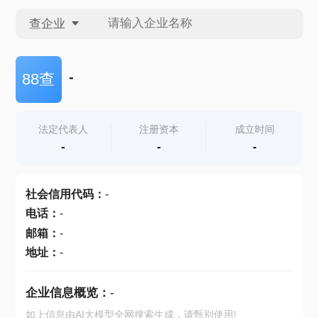
查企业
查企业
-
88查
查招投标
法定代表人
注册资本
成立时间
-
-
-
查产地
社会信用代码
：
-
电话
：
-
邮箱
：
-
地址
：
-
企业信息概览：
-
如上信息由AI大模型全网搜索生成，请甄别使用!