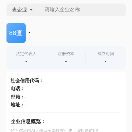
查企业
查企业
-
88查
查招投标
法定代表人
注册资本
成立时间
-
-
-
查产地
社会信用代码
：
-
电话
：
-
邮箱
：
-
地址
：
-
企业信息概览：
-
如上信息由AI大模型全网搜索生成，请甄别使用!