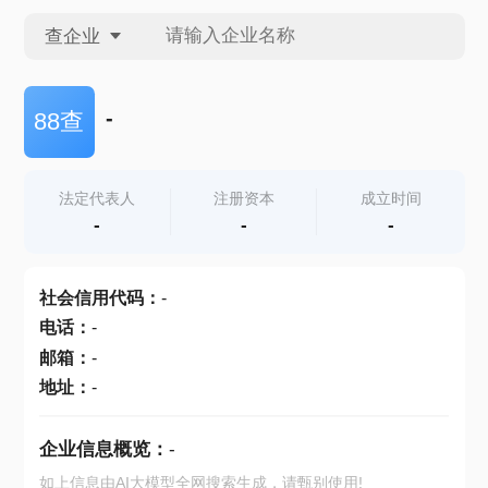
查企业
查企业
-
88查
查招投标
法定代表人
注册资本
成立时间
-
-
-
查产地
社会信用代码
：
-
电话
：
-
邮箱
：
-
地址
：
-
企业信息概览：
-
如上信息由AI大模型全网搜索生成，请甄别使用!