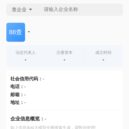
查企业
查企业
-
88查
查招投标
法定代表人
注册资本
成立时间
-
-
-
查产地
社会信用代码
：
-
电话
：
-
邮箱
：
-
地址
：
-
企业信息概览：
-
如上信息由AI大模型全网搜索生成，请甄别使用!