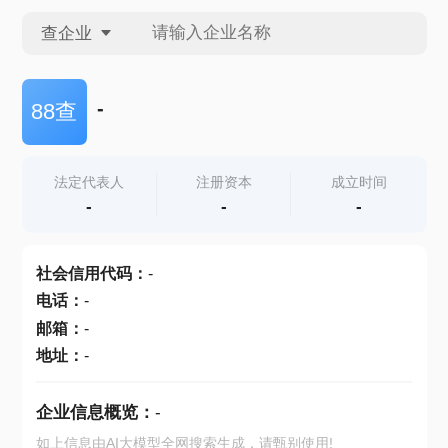
查企业
查企业
-
88查
查招投标
法定代表人
注册资本
成立时间
-
-
-
查产地
社会信用代码
：
-
电话
：
-
邮箱
：
-
地址
：
-
企业信息概览：
-
如上信息由AI大模型全网搜索生成，请甄别使用!