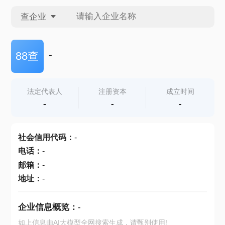
查企业
查企业
-
88查
查招投标
法定代表人
注册资本
成立时间
-
-
-
查产地
社会信用代码
：
-
电话
：
-
邮箱
：
-
地址
：
-
企业信息概览：
-
如上信息由AI大模型全网搜索生成，请甄别使用!