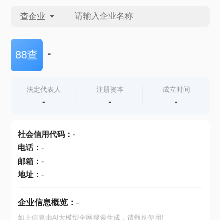
查企业
查企业
-
88查
查招投标
法定代表人
注册资本
成立时间
-
-
-
查产地
社会信用代码
：
-
电话
：
-
邮箱
：
-
地址
：
-
企业信息概览：
-
如上信息由AI大模型全网搜索生成，请甄别使用!