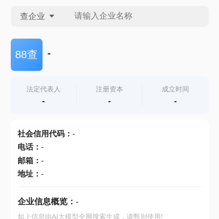
查企业
查企业
-
88查
查招投标
法定代表人
注册资本
成立时间
-
-
-
查产地
社会信用代码
：
-
电话
：
-
邮箱
：
-
地址
：
-
企业信息概览：
-
如上信息由AI大模型全网搜索生成，请甄别使用!