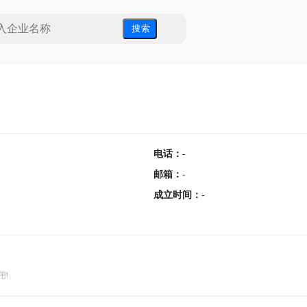
搜 索
电话
：
-
邮箱
：
-
成立时间
：
-
用!