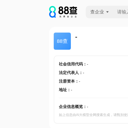
查企业
查企业
-
88查
查招投标
查产地
社会信用代码
：
-
法定代表人
：
-
注册资本
：
-
地址
：
-
企业信息概览：
-
如上信息由AI大模型全网搜索生成，请甄别使