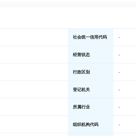
社会统一信用代码
-
经营状态
-
行政区划
-
登记机关
-
所属行业
-
组织机构代码
-