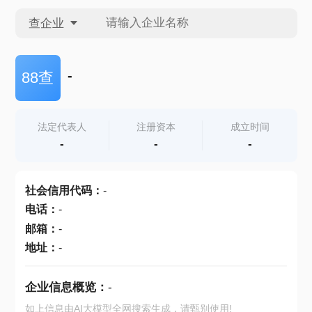
查企业
查企业
-
88查
查招投标
法定代表人
注册资本
成立时间
-
-
-
查产地
社会信用代码
：
-
电话
：
-
邮箱
：
-
地址
：
-
企业信息概览：
-
如上信息由AI大模型全网搜索生成，请甄别使用!