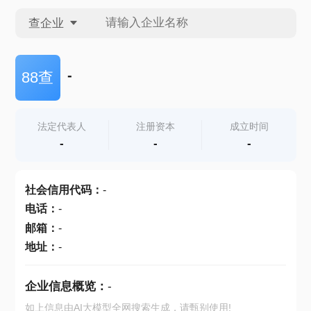
查企业
查企业
-
88查
查招投标
法定代表人
注册资本
成立时间
-
-
-
查产地
社会信用代码
：
-
电话
：
-
邮箱
：
-
地址
：
-
企业信息概览：
-
如上信息由AI大模型全网搜索生成，请甄别使用!