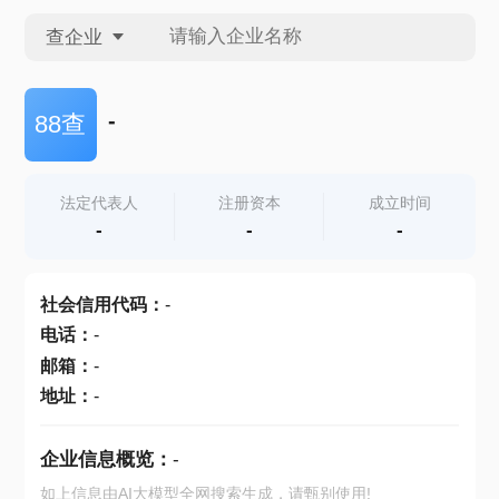
查企业
查企业
-
88查
查招投标
法定代表人
注册资本
成立时间
-
-
-
查产地
社会信用代码
：
-
电话
：
-
邮箱
：
-
地址
：
-
企业信息概览：
-
如上信息由AI大模型全网搜索生成，请甄别使用!