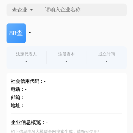
查企业
查企业
-
88查
查招投标
法定代表人
注册资本
成立时间
-
-
-
查产地
社会信用代码
：
-
电话
：
-
邮箱
：
-
地址
：
-
企业信息概览：
-
如上信息由AI大模型全网搜索生成，请甄别使用!