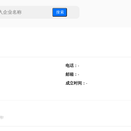
搜 索
电话
：
-
邮箱
：
-
成立时间
：
-
用!