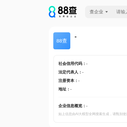
查企业
查企业
-
88查
查招投标
查产地
社会信用代码
：
-
法定代表人
：
-
注册资本
：
-
地址
：
-
企业信息概览：
-
如上信息由AI大模型全网搜索生成，请甄别使