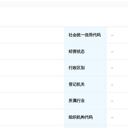
社会统一信用代码
-
经营状态
-
行政区划
-
登记机关
-
所属行业
-
组织机构代码
-