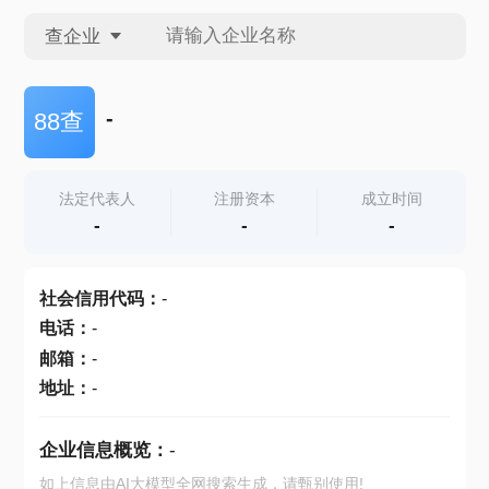
查企业
查企业
-
88查
查招投标
法定代表人
注册资本
成立时间
-
-
-
查产地
社会信用代码
：
-
电话
：
-
邮箱
：
-
地址
：
-
企业信息概览：
-
如上信息由AI大模型全网搜索生成，请甄别使用!