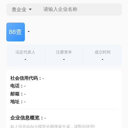
查企业
查企业
-
88查
查招投标
法定代表人
注册资本
成立时间
-
-
-
查产地
社会信用代码
：
-
电话
：
-
邮箱
：
-
地址
：
-
企业信息概览：
-
如上信息由AI大模型全网搜索生成，请甄别使用!