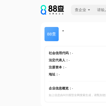
查企业
查企业
-
88查
查招投标
查产地
社会信用代码
：
-
法定代表人
：
-
注册资本
：
-
地址
：
-
企业信息概览：
-
如上信息由AI大模型全网搜索生成，请甄别使