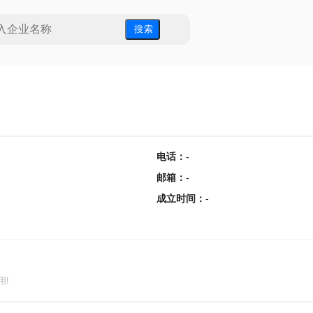
搜 索
电话
：
-
邮箱
：
-
成立时间
：
-
用!