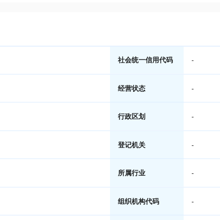
社会统一信用代码
-
经营状态
-
行政区划
-
登记机关
-
所属行业
-
组织机构代码
-