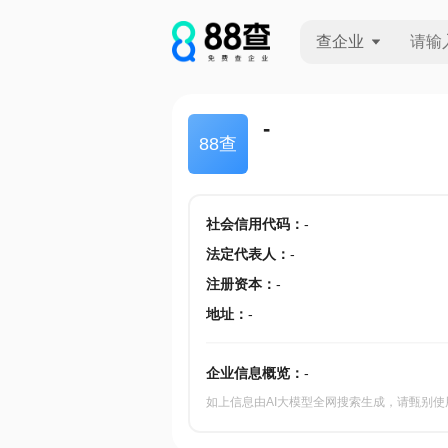
查企业
查企业
-
88查
查招投标
查产地
社会信用代码
：
-
法定代表人
：
-
注册资本
：
-
地址
：
-
企业信息概览：
-
如上信息由AI大模型全网搜索生成，请甄别使