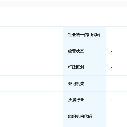
社会统一信用代码
-
经营状态
-
行政区划
-
登记机关
-
所属行业
-
组织机构代码
-