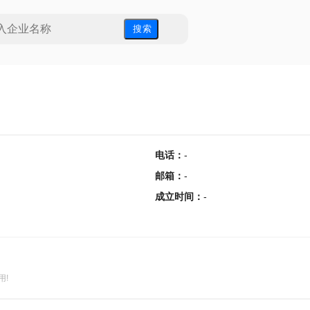
搜 索
电话
：
-
邮箱
：
-
成立时间
：
-
用!