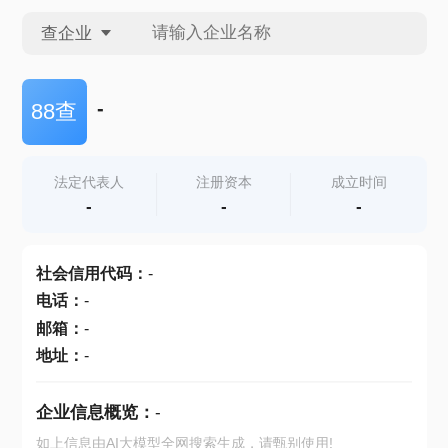
查企业
查企业
-
88查
查招投标
法定代表人
注册资本
成立时间
-
-
-
查产地
社会信用代码
：
-
电话
：
-
邮箱
：
-
地址
：
-
企业信息概览：
-
如上信息由AI大模型全网搜索生成，请甄别使用!