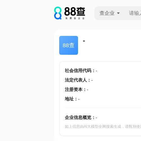
查企业
查企业
-
88查
查招投标
查产地
社会信用代码
：
-
法定代表人
：
-
注册资本
：
-
地址
：
-
企业信息概览：
-
如上信息由AI大模型全网搜索生成，请甄别使