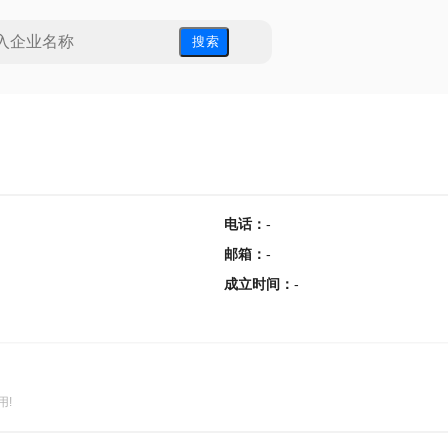
搜 索
电话
：
-
邮箱
：
-
成立时间
：
-
用!