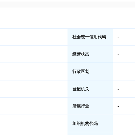
社会统一信用代码
-
经营状态
-
行政区划
-
登记机关
-
所属行业
-
组织机构代码
-