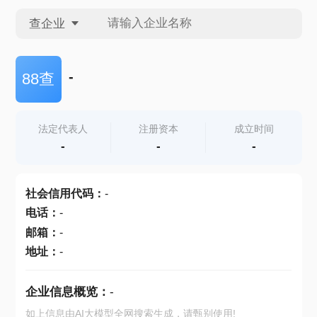
查企业
查企业
-
88查
查招投标
法定代表人
注册资本
成立时间
-
-
-
查产地
社会信用代码
：
-
电话
：
-
邮箱
：
-
地址
：
-
企业信息概览：
-
如上信息由AI大模型全网搜索生成，请甄别使用!