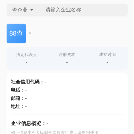
查企业
查企业
-
88查
查招投标
法定代表人
注册资本
成立时间
-
-
-
查产地
社会信用代码
：
-
电话
：
-
邮箱
：
-
地址
：
-
企业信息概览：
-
如上信息由AI大模型全网搜索生成，请甄别使用!