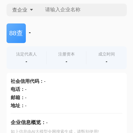
查企业
查企业
-
88查
查招投标
法定代表人
注册资本
成立时间
-
-
-
查产地
社会信用代码
：
-
电话
：
-
邮箱
：
-
地址
：
-
企业信息概览：
-
如上信息由AI大模型全网搜索生成，请甄别使用!