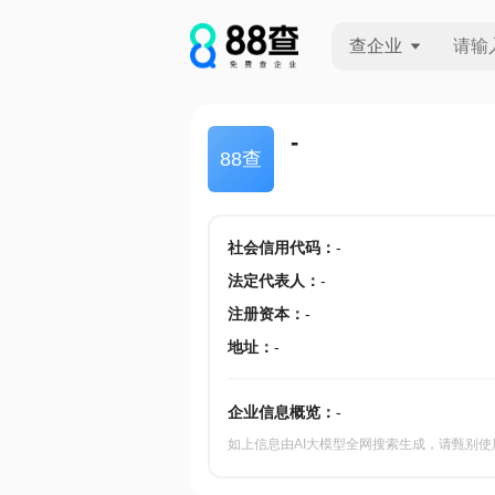
查企业
查企业
-
88查
查招投标
查产地
社会信用代码
：
-
法定代表人
：
-
注册资本
：
-
地址
：
-
企业信息概览：
-
如上信息由AI大模型全网搜索生成，请甄别使