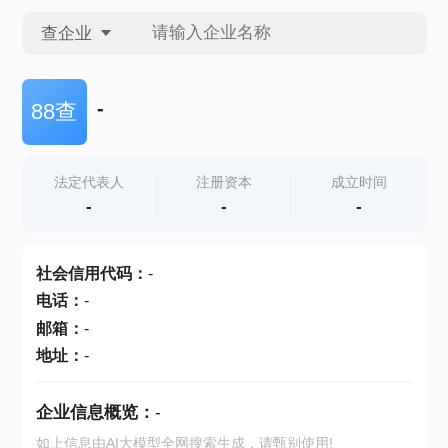
查企业
查企业
-
88查
查招投标
法定代表人
注册资本
成立时间
-
-
-
查产地
社会信用代码
：
-
电话
：
-
邮箱
：
-
地址
：
-
企业信息概览：
-
如上信息由AI大模型全网搜索生成，请甄别使用!