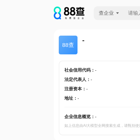
查企业
查企业
-
88查
查招投标
查产地
社会信用代码
：
-
法定代表人
：
-
注册资本
：
-
地址
：
-
企业信息概览：
-
如上信息由AI大模型全网搜索生成，请甄别使