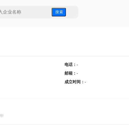
搜 索
电话
：
-
邮箱
：
-
成立时间
：
-
用!