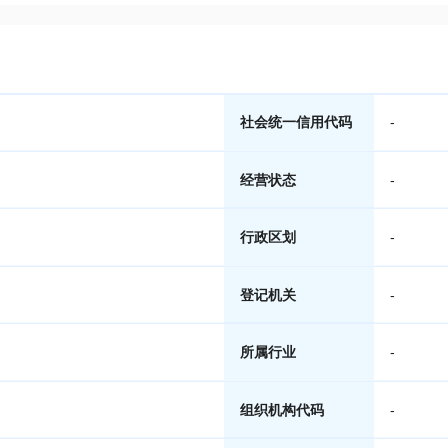
社会统一信用代码
-
经营状态
-
行政区划
-
登记机关
-
所属行业
-
组织机构代码
-