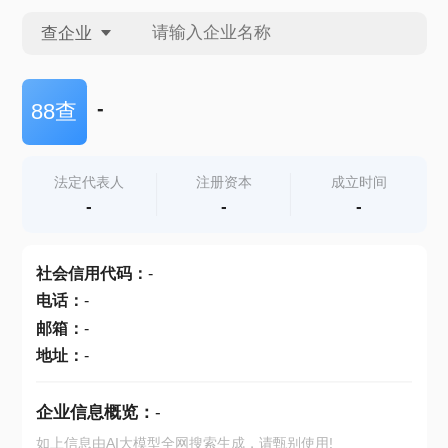
查企业
查企业
-
88查
查招投标
法定代表人
注册资本
成立时间
-
-
-
查产地
社会信用代码
：
-
电话
：
-
邮箱
：
-
地址
：
-
企业信息概览：
-
如上信息由AI大模型全网搜索生成，请甄别使用!