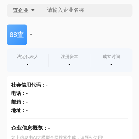
查企业
查企业
-
88查
查招投标
法定代表人
注册资本
成立时间
-
-
-
查产地
社会信用代码
：
-
电话
：
-
邮箱
：
-
地址
：
-
企业信息概览：
-
如上信息由AI大模型全网搜索生成，请甄别使用!