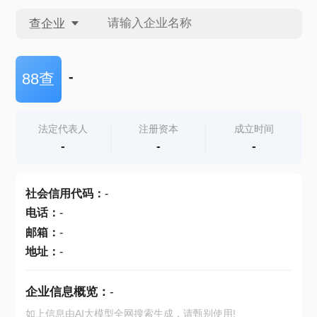
查企业
查企业
-
88查
查招投标
法定代表人
注册资本
成立时间
-
-
-
查产地
社会信用代码
：
-
电话
：
-
邮箱
：
-
地址
：
-
企业信息概览：
-
如上信息由AI大模型全网搜索生成，请甄别使用!