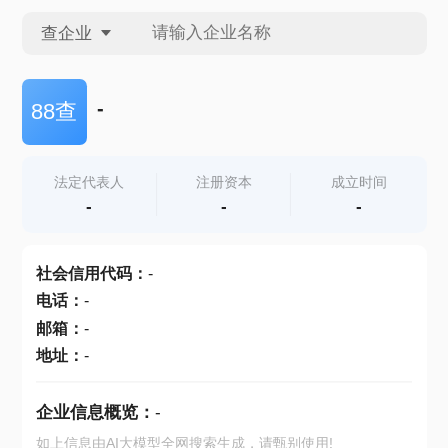
查企业
查企业
-
88查
查招投标
法定代表人
注册资本
成立时间
-
-
-
查产地
社会信用代码
：
-
电话
：
-
邮箱
：
-
地址
：
-
企业信息概览：
-
如上信息由AI大模型全网搜索生成，请甄别使用!