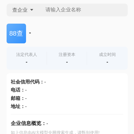
查企业
查企业
-
88查
查招投标
法定代表人
注册资本
成立时间
-
-
-
查产地
社会信用代码
：
-
电话
：
-
邮箱
：
-
地址
：
-
企业信息概览：
-
如上信息由AI大模型全网搜索生成，请甄别使用!