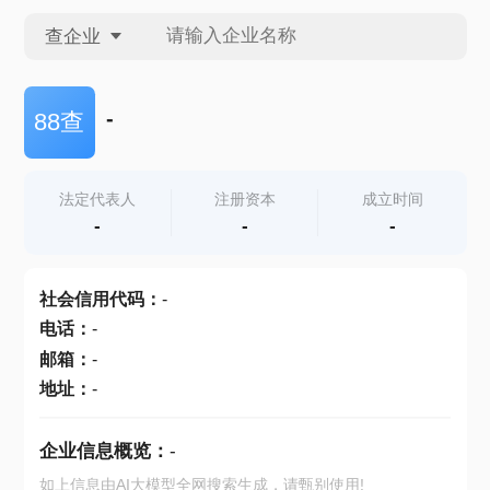
查企业
查企业
-
88查
查招投标
法定代表人
注册资本
成立时间
-
-
-
查产地
社会信用代码
：
-
电话
：
-
邮箱
：
-
地址
：
-
企业信息概览：
-
如上信息由AI大模型全网搜索生成，请甄别使用!