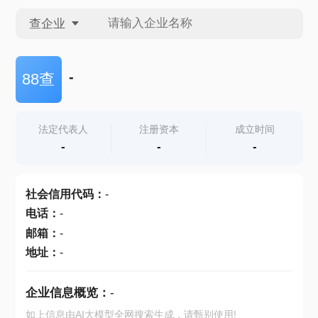
查企业
查企业
-
88查
查招投标
法定代表人
注册资本
成立时间
-
-
-
查产地
社会信用代码
：
-
电话
：
-
邮箱
：
-
地址
：
-
企业信息概览：
-
如上信息由AI大模型全网搜索生成，请甄别使用!