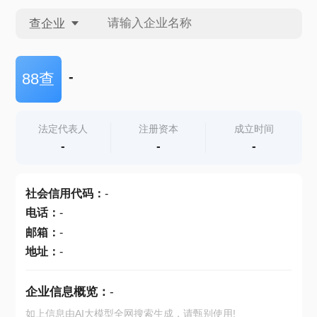
查企业
查企业
-
88查
查招投标
法定代表人
注册资本
成立时间
-
-
-
查产地
社会信用代码
：
-
电话
：
-
邮箱
：
-
地址
：
-
企业信息概览：
-
如上信息由AI大模型全网搜索生成，请甄别使用!